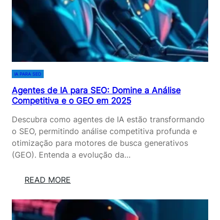
D
E
F
I
N
E
IA PARA SEO
M
2
Agentes de IA para SEO: Domine a Análise
Competitiva e o GEO em 2025
0
2
Descubra como agentes de IA estão transformando
5
o SEO, permitindo análise competitiva profunda e
otimização para motores de busca generativos
(GEO). Entenda a evolução da…
:
READ MORE
A
G
E