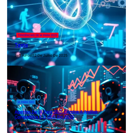
TENDÊNCIAS DE IA PARA 2025
Teste
Jeff AIPost
12 De Julho De 2025
IA PARA SEO
Agentes De IA Para SEO: Domine A Análise
Competitiva E O GEO Em 2025
Jeff AIPost
6 De Julho De 2025