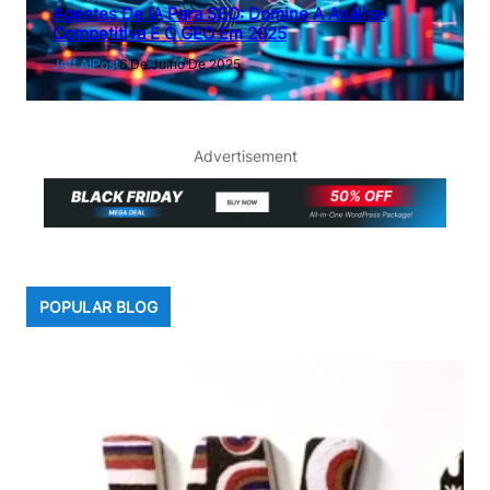
Agentes De IA Para SEO: Domine A Análise
Competitiva E O GEO Em 2025
Jeff AIPost
6 De Julho De 2025
Advertisement
POPULAR BLOG