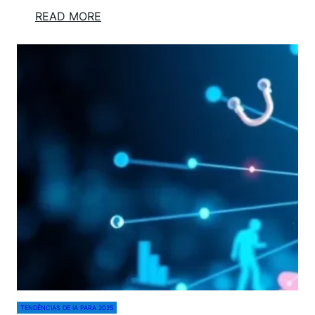
:
READ MORE
O
F
U
T
U
R
O
D
O
T
R
A
B
A
L
H
O
TENDÊNCIAS DE IA PARA 2025