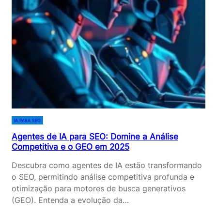
S
C
D
O
E
M
I
P
A
E
P
T
A
I
R
T
A
I
S
V
E
IA PARA SEO
A
O
Agentes de IA para SEO: Domine a Análise
E
:
Competitiva e o GEO em 2025
O
D
G
O
Descubra como agentes de IA estão transformando
E
M
o SEO, permitindo análise competitiva profunda e
O
I
otimização para motores de busca generativos
E
N
(GEO). Entenda a evolução da…
M
E