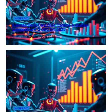
IA PARA SEO
Agentes De IA Para SEO: Domine A Análise
Competitiva E O GEO Em 2025
Jeff AIPost
6 De Julho De 2025
IA PARA SEO