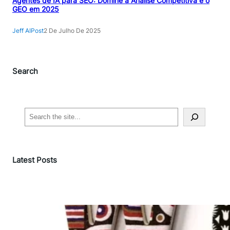
Agentes de IA para SEO: Domine a Análise Competitiva e o
GEO em 2025
Jeff AIPost
2 De Julho De 2025
Search
S
e
a
r
Latest Posts
c
h