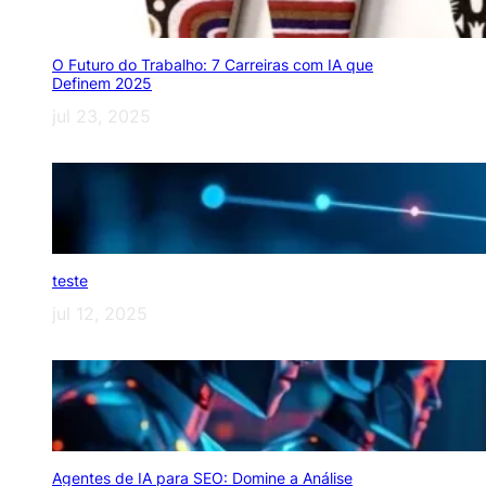
O Futuro do Trabalho: 7 Carreiras com IA que
Definem 2025
jul 23, 2025
teste
jul 12, 2025
Agentes de IA para SEO: Domine a Análise