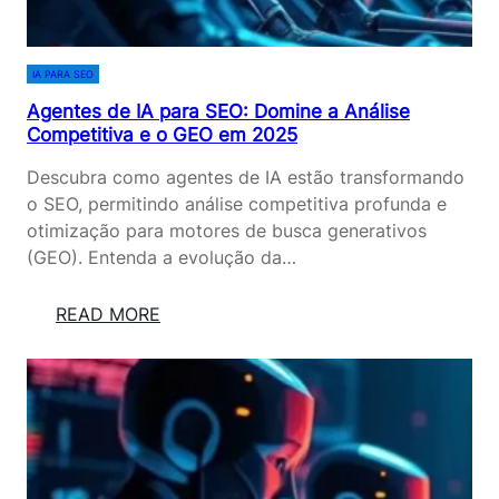
T
A
I
S
V
E
IA PARA SEO
A
O
Agentes de IA para SEO: Domine a Análise
E
:
Competitiva e o GEO em 2025
O
D
G
O
Descubra como agentes de IA estão transformando
E
M
o SEO, permitindo análise competitiva profunda e
O
I
otimização para motores de busca generativos
E
N
(GEO). Entenda a evolução da…
M
E
2
A
:
READ MORE
0
A
A
2
N
G
5
Á
E
L
N
I
T
S
E
E