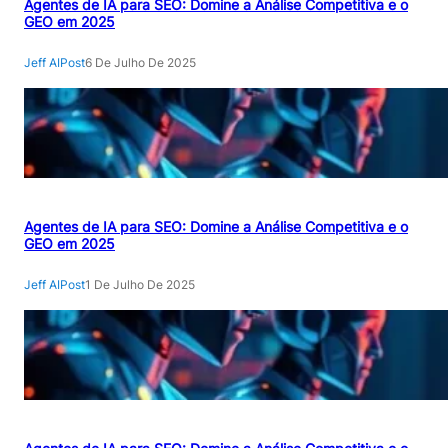
Agentes de IA para SEO: Domine a Análise Competitiva e o
P
GEO em 2025
E
T
Jeff AIPost
6 De Julho De 2025
I
T
I
V
A
E
O
Agentes de IA para SEO: Domine a Análise Competitiva e o
GEO em 2025
G
E
Jeff AIPost
1 De Julho De 2025
O
E
M
2
0
2
5