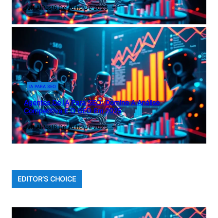
Jeff AIPost
6 De Julho De 2025
IA PARA SEO
Agentes De IA Para SEO: Domine A Análise
Competitiva E O GEO Em 2025
Jeff AIPost
6 De Julho De 2025
EDITOR’S CHOICE