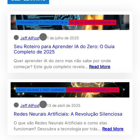
FUNDAMENTOS E CONCEITOS DE IA
GUIAS DE APRENDIZAGEM EM IA
Jeff AIPost
1 de julho de 2025
Seu Roteiro para Aprender IA do Zero: O Guia
Completo de 2025
Quer aprender IA do zero mas não sabe por onde
começar? Este guia completo revela…
Read More
REDES NEURAIS E DEEP LEARNING
FUNDAMENTOS E CONCEITOS DE IA
Jeff AIPost
13 de abril de 2025
Redes Neurais Artificiais: A Revolução Silenciosa
O que são Redes Neurais Artificiais e como elas
funcionam? Descubra a tecnologia por trás…
Read More