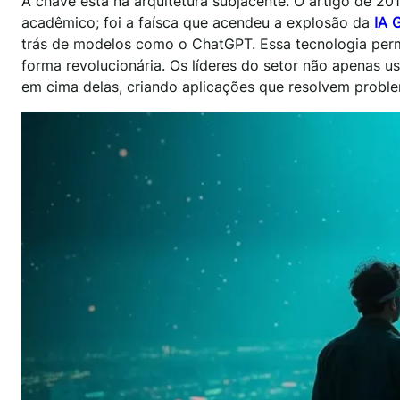
A chave está na arquitetura subjacente. O artigo de 2
acadêmico; foi a faísca que acendeu a explosão da
IA 
trás de modelos como o ChatGPT. Essa tecnologia per
forma revolucionária. Os líderes do setor não apenas u
em cima delas, criando aplicações que resolvem probl