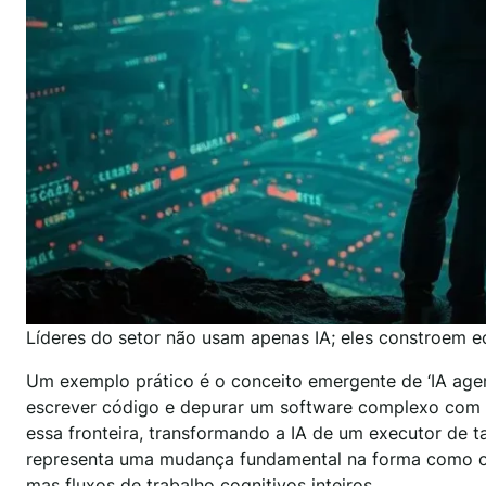
Líderes do setor não usam apenas IA; eles constroem ec
Um exemplo prático é o conceito emergente de ‘IA agen
escrever código e depurar um software complexo com
essa fronteira, transformando a IA de um executor de t
representa uma mudança fundamental na forma como o tr
mas fluxos de trabalho cognitivos inteiros.