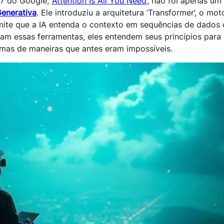
017 do Google,
‘Attention Is All You Need’
, não foi apenas um
Generativa
. Ele introduziu a arquitetura ‘Transformer’, o mot
mite que a IA entenda o contexto em sequências de dados
sam essas ferramentas, eles entendem seus princípios para 
emas de maneiras que antes eram impossíveis.