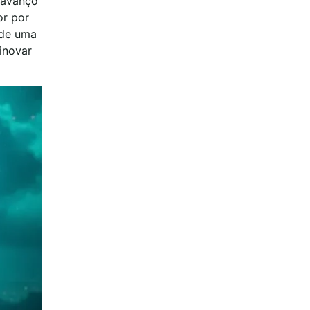
 avanço
or por
 de uma
inovar