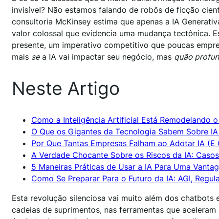
invisível? Não estamos falando de robôs de ficção cientí
consultoria McKinsey estima que apenas a IA Generativ
valor colossal que evidencia uma mudança tectônica. E
presente, um imperativo competitivo que poucas empr
mais
se
a IA vai impactar seu negócio, mas
quão profu
Neste Artigo
Como a Inteligência Artificial Está Remodelando
O Que os Gigantes da Tecnologia Sabem Sobre I
Por Que Tantas Empresas Falham ao Adotar IA (E 
A Verdade Chocante Sobre os Riscos da IA: Casos
5 Maneiras Práticas de Usar a IA Para Uma Vanta
Como Se Preparar Para o Futuro da IA: AGI, Regul
Esta revolução silenciosa vai muito além dos chatbots e
cadeias de suprimentos, nas ferramentas que aceleram