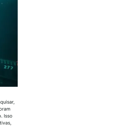
quisar,
loram
. Isso
ivas,