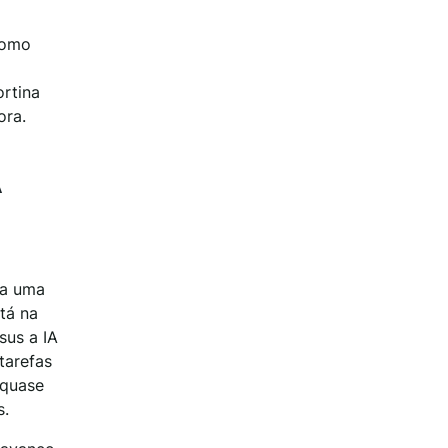
como
ortina
ora.
A
la uma
tá na
sus a IA
tarefas
 quase
s.