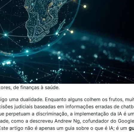
ores, de finanças à saúde.
sigo uma dualidade. Enquanto alguns colhem os frutos, mui
isões judiciais baseadas em informações erradas de chatb
que perpetuam a discriminação, a implementação da IA é 
dade, como a descreveu Andrew Ng, cofundador do Google 
 Este artigo não é apenas um guia sobre o que é IA; é um
gu