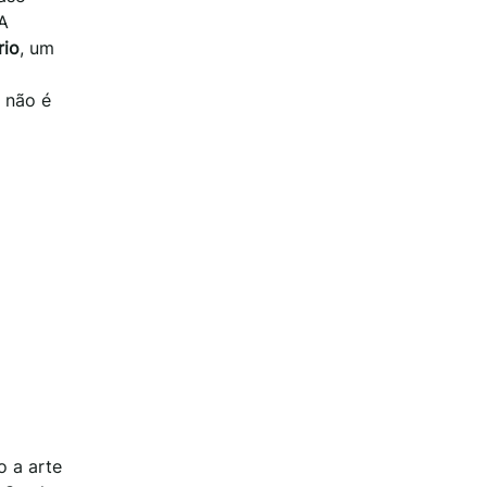
 A
rio
, um
 não é
 a arte