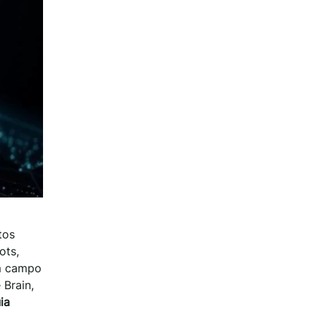
tos
ots,
um campo
Brain,
ia