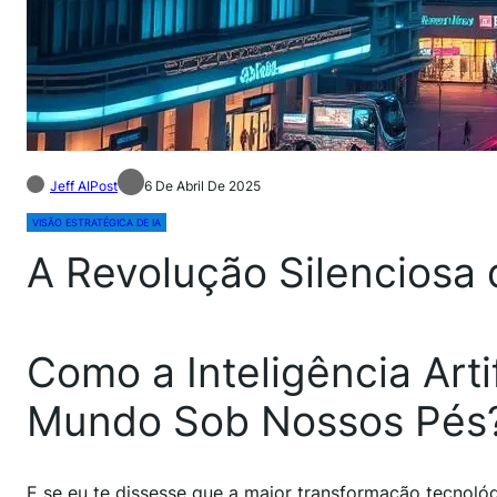
Jeff AIPost
6 De Abril De 2025
VISÃO ESTRATÉGICA DE IA
A Revolução Silenciosa d
Como a Inteligência Art
Mundo Sob Nossos Pés
E se eu te dissesse que a maior transformação tecnoló