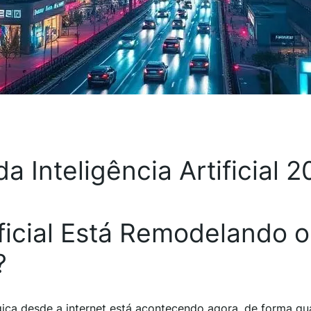
a Inteligência Artificial 
ificial Está Remodelando o
?
gica desde a internet está acontecendo agora, de forma qu