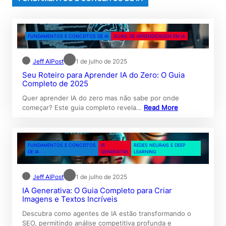
FUNDAMENTOS E CONCEITOS DE IA
GUIAS DE APRENDIZAGEM EM IA
Jeff AIPost
1 de julho de 2025
Seu Roteiro para Aprender IA do Zero: O Guia
Completo de 2025
Quer aprender IA do zero mas não sabe por onde
começar? Este guia completo revela…
Read More
FUNDAMENTOS E CONCEITOS
IA
REDES NEURAIS E DEEP
DE IA
GENERATIVA
LEARNING
Jeff AIPost
1 de julho de 2025
IA Generativa: O Guia Completo para Criar
Imagens e Textos Incríveis
Descubra como agentes de IA estão transformando o
SEO, permitindo análise competitiva profunda e