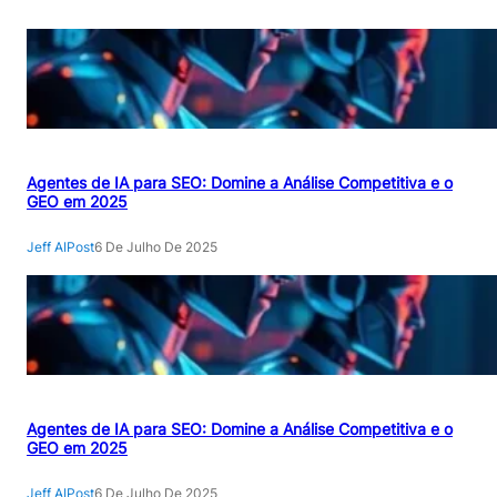
Agentes de IA para SEO: Domine a Análise Competitiva e o
GEO em 2025
Jeff AIPost
6 De Julho De 2025
Agentes de IA para SEO: Domine a Análise Competitiva e o
GEO em 2025
Jeff AIPost
6 De Julho De 2025