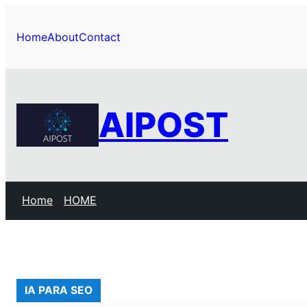
Pular
para
Home
About
Contact
o
conteúdo
AIPOST
Home
HOME
IA PARA SEO