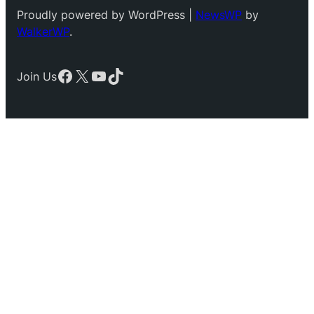
Proudly powered by WordPress |
NewsWP
by
WalkerWP
.
Facebook
X
YouTube
TikTok
Join Us