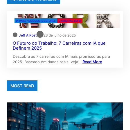
IA PARA NEGÓCIOS E SETORES
CARREIRAS EM IA
Jeff AIPost
23 de julho de 2025
O Futuro do Trabalho: 7 Carreiras com IA que
Definem 2025
Descubra as 7 carreiras com IA mais promissoras para
2025. Baseado em dados reais, veja…
Read More
MOST READ