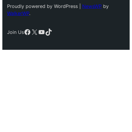
Proudly powered by WordPress |
NewsWP
by
WalkerWP
.
Facebook
X
YouTube
TikTok
Join Us