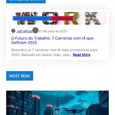
IA PARA NEGÓCIOS E SETORES
CARREIRAS EM IA
Jeff AIPost
23 de julho de 2025
O Futuro do Trabalho: 7 Carreiras com IA que
Definem 2025
Descubra as 7 carreiras com IA mais promissoras para
2025. Baseado em dados reais, veja…
Read More
MOST READ