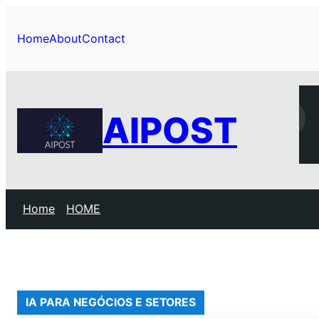
Pular
para
Home
About
Contact
o
conteúdo
AIPOST
Home
HOME
IA PARA NEGÓCIOS E SETORES