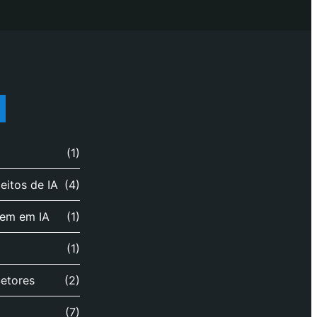
(1)
itos de IA
(4)
gem em IA
(1)
(1)
Setores
(2)
(7)