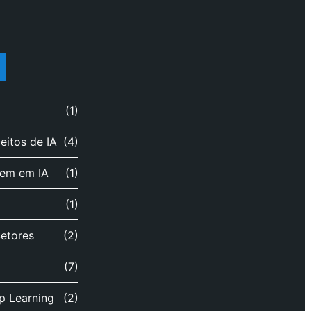
(1)
itos de IA
(4)
gem em IA
(1)
(1)
Setores
(2)
(7)
p Learning
(2)