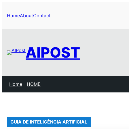
Pular
para
Home
About
Contact
o
conteúdo
AIPOST
Home
HOME
GUIA DE INTELIGÊNCIA ARTIFICIAL